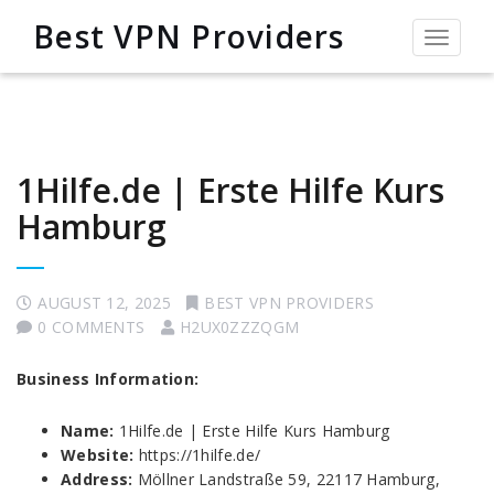
Best VPN Providers
Toggle
navigat
1Hilfe.de | Erste Hilfe Kurs
Hamburg
AUGUST 12, 2025
BEST VPN PROVIDERS
0 COMMENTS
H2UX0ZZZQGM
Business Information:
Name:
1Hilfe.de | Erste Hilfe Kurs Hamburg
Website:
https://1hilfe.de/
Address:
Möllner Landstraße 59, 22117 Hamburg,